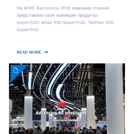
На MWC Barcelona 2026 компания Huawei
представила свои новейшие продукты
SuperPoD: Atlas 950 SuperPoD, TaiShan 950
SuperPoD
READ MORE