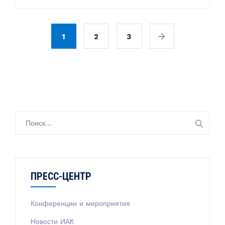
1
2
3
Н
а
й
т
и
ПРЕСС-ЦЕНТР
:
Конференции и мероприятия
Новости ИАК